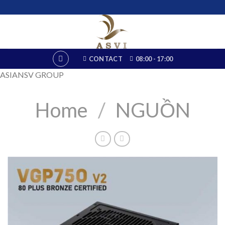
Skip
to
content
CONTACT
08:00 - 17:00
ASIANSV GROUP
Home
/
NGUỒN