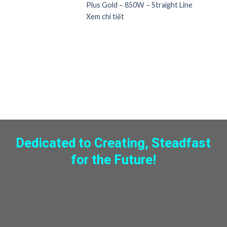
Plus Gold – 850W – Straight Line
Xem chi tiết
NGU
Bộ 
Plus
Xem 
Dedicated to Creating, Steadfast
for the Future!