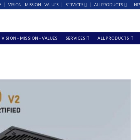
S
VISION – MISSION – VALUES
SERVICES
ALL PRODUCTS
NE
VISION – MISSION – VALUES
SERVICES
ALL PRODUCTS