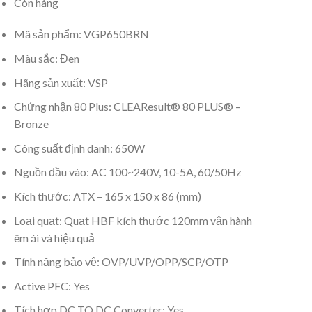
Còn hàng
Mã sản phẩm: VGP650BRN
Màu sắc: Đen
Hãng sản xuất: VSP
Chứng nhận 80 Plus: CLEAResult® 80 PLUS® –
Bronze
Công suất định danh: 650W
Nguồn đầu vào: AC 100~240V, 10-5A, 60/50Hz
Kích thước: ATX – 165 x 150 x 86 (mm)
Loại quạt: Quạt HBF kích thước 120mm vận hành
êm ái và hiệu quả
Tính năng bảo vệ: OVP/UVP/OPP/SCP/OTP
Active PFC: Yes
Tích hợp DC TO DC Converter: Yes