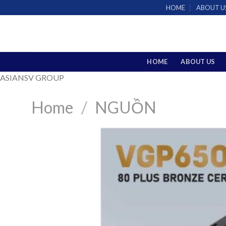
Skip
HOME
ABOUT U
to
content
HOME
ABOUT US
ASIANSV GROUP
Home
/
NGUỒN