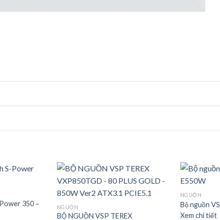
NGUỒN
-Power 350 –
Bộ nguồn V
NGUỒN
Xem chi tiết
BỘ NGUỒN VSP TEREX