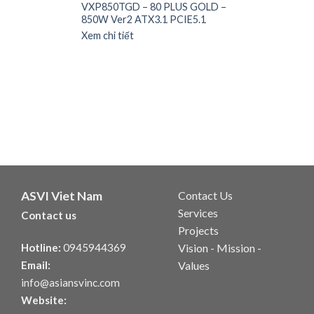
VXP850TGD – 80 PLUS GOLD –
850W Ver2 ATX3.1 PCIE5.1
Xem chi tiết
ASVI Viet Nam
Contact Us
Services
Contact us
Projects
Hotline:
0945944369
Vision - Mission -
Email:
Values
info@asiansvinc.com
Website: