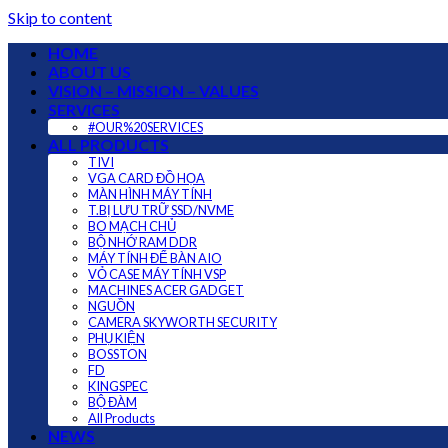
Skip to content
HOME
ABOUT US
VISION – MISSION – VALUES
SERVICES
#OUR%20SERVICES
ALL PRODUCTS
TIVI
VGA CARD ĐỒ HỌA
MÀN HÌNH MÁY TÍNH
T.BỊ LƯU TRỮ SSD/NVME
BO MẠCH CHỦ
BỘ NHỚ RAM DDR
MÁY TÍNH ĐỂ BÀN AIO
VỎ CASE MÁY TÍNH VSP
MACHINES ACER GADGET
NGUỒN
CAMERA SKYWORTH SECURITY
PHỤ KIỆN
BOSSTON
FD
KINGSPEC
BỘ ĐÀM
All Products
NEWS