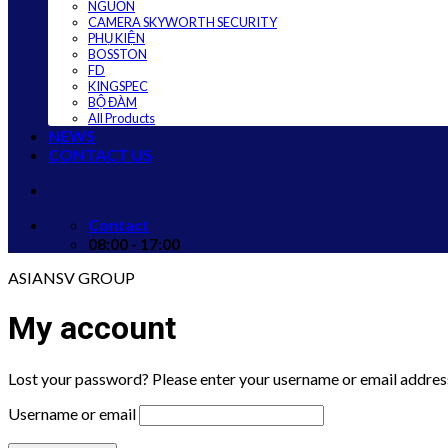
NGUỒN
CAMERA SKYWORTH SECURITY
PHỤ KIỆN
BOSSTON
FD
KINGSPEC
BỘ ĐÀM
All Products
NEWS
CONTACT US
Contact
08:00 - 17:00
ASIANSV GROUP
My account
Lost your password? Please enter your username or email address.
Username or email