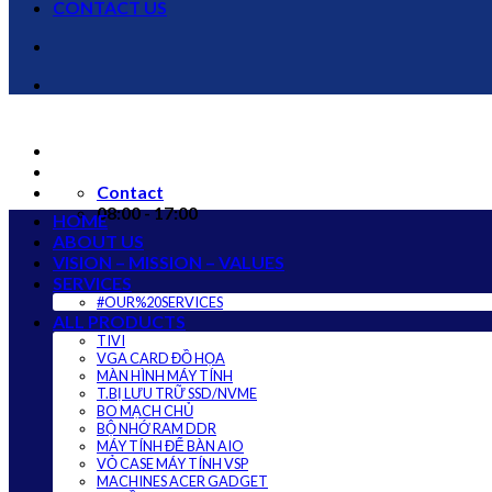
CONTACT US
Contact
08:00 - 17:00
HOME
ABOUT US
VISION – MISSION – VALUES
SERVICES
#OUR%20SERVICES
ALL PRODUCTS
TIVI
VGA CARD ĐỒ HỌA
MÀN HÌNH MÁY TÍNH
T.BỊ LƯU TRỮ SSD/NVME
BO MẠCH CHỦ
BỘ NHỚ RAM DDR
MÁY TÍNH ĐỂ BÀN AIO
VỎ CASE MÁY TÍNH VSP
MACHINES ACER GADGET