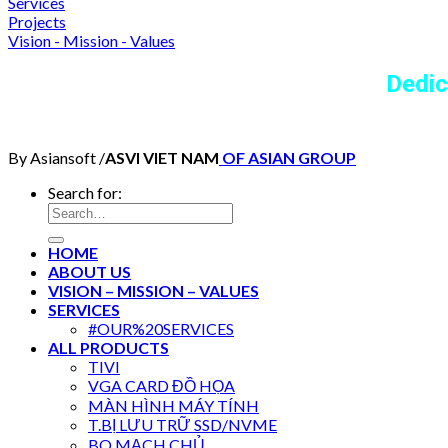
Services
Projects
Vision - Mission - Values
Dedic
By Asiansoft /
ASVI VIET NAM
OF ASIAN GROUP
Search for:
HOME
ABOUT US
VISION – MISSION – VALUES
SERVICES
#OUR%20SERVICES
ALL PRODUCTS
TIVI
VGA CARD ĐỒ HỌA
MÀN HÌNH MÁY TÍNH
T.BỊ LƯU TRỮ SSD/NVME
BO MẠCH CHỦ