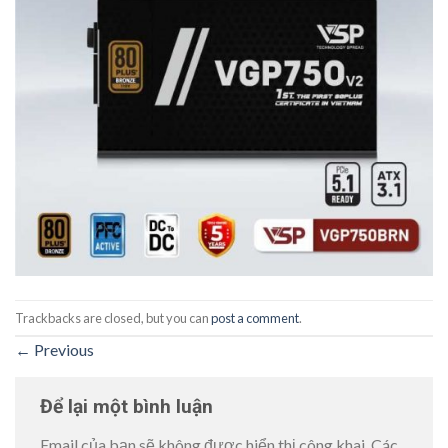
Trackbacks are closed, but you can
post a comment
.
←
Previous
Để lại một bình luận
Email của bạn sẽ không được hiển thị công khai.
Các