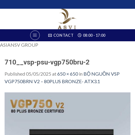
Skip
to
content
CONTACT
08:00 - 17:00
ASIANSV GROUP
710__vsp-psu-vgp750bru-2
Published
05/05/2025
at
650 × 650
in
BỘ NGUỒN VSP
VGP750BRN V2 – 80PLUS BRONZE- ATX3.1