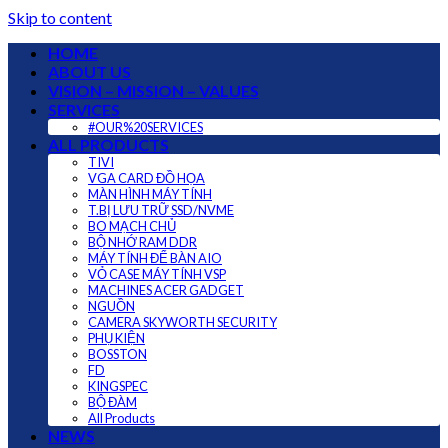
Skip to content
HOME
ABOUT US
VISION – MISSION – VALUES
SERVICES
#OUR%20SERVICES
ALL PRODUCTS
TIVI
VGA CARD ĐỒ HỌA
MÀN HÌNH MÁY TÍNH
T.BỊ LƯU TRỮ SSD/NVME
BO MẠCH CHỦ
BỘ NHỚ RAM DDR
MÁY TÍNH ĐỂ BÀN AIO
VỎ CASE MÁY TÍNH VSP
MACHINES ACER GADGET
NGUỒN
CAMERA SKYWORTH SECURITY
PHỤ KIỆN
BOSSTON
FD
KINGSPEC
BỘ ĐÀM
All Products
NEWS