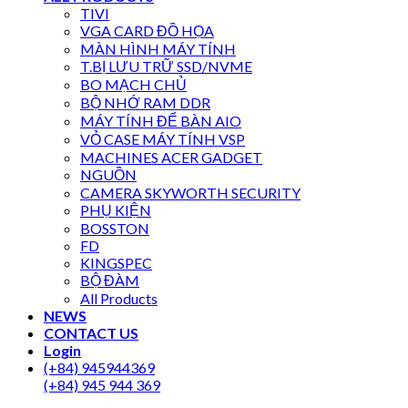
TIVI
VGA CARD ĐỒ HỌA
MÀN HÌNH MÁY TÍNH
T.BỊ LƯU TRỮ SSD/NVME
BO MẠCH CHỦ
BỘ NHỚ RAM DDR
MÁY TÍNH ĐỂ BÀN AIO
VỎ CASE MÁY TÍNH VSP
MACHINES ACER GADGET
NGUỒN
CAMERA SKYWORTH SECURITY
PHỤ KIỆN
BOSSTON
FD
KINGSPEC
BỘ ĐÀM
All Products
NEWS
CONTACT US
Login
(+84) 945944369
(+84) 945 944 369