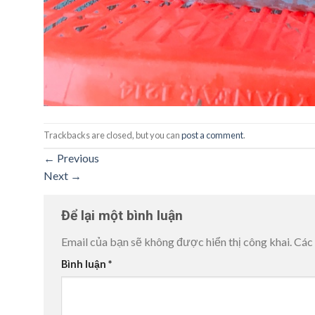
Trackbacks are closed, but you can
post a comment
.
←
Previous
Next
→
Để lại một bình luận
Email của bạn sẽ không được hiển thị công khai.
Các
Bình luận
*