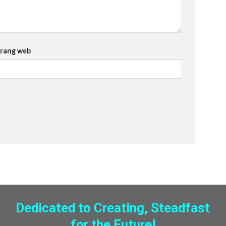
rang web
Dedicated to Creating, Steadfast
for the Future!