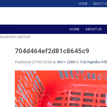
Skip
HOME
ABOUT U
to
content
HOME
ABOUT US
ASIANSV GROUP
704d464ef2d81c8645c9
Published
27/05/2018
at
960 × 1280
in
Trải Nghiệm Mộ