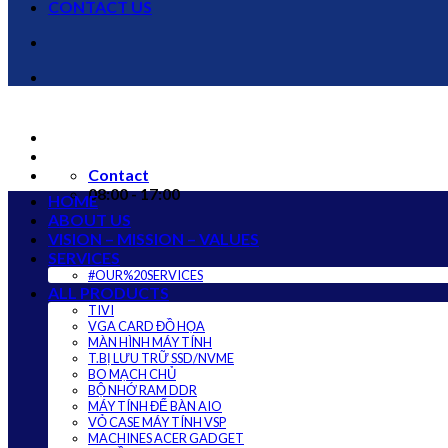
CONTACT US
Contact
08:00 - 17:00
HOME
ABOUT US
VISION – MISSION – VALUES
SERVICES
#OUR%20SERVICES
ALL PRODUCTS
TIVI
VGA CARD ĐỒ HỌA
MÀN HÌNH MÁY TÍNH
T.BỊ LƯU TRỮ SSD/NVME
BO MẠCH CHỦ
BỘ NHỚ RAM DDR
MÁY TÍNH ĐỂ BÀN AIO
VỎ CASE MÁY TÍNH VSP
MACHINES ACER GADGET