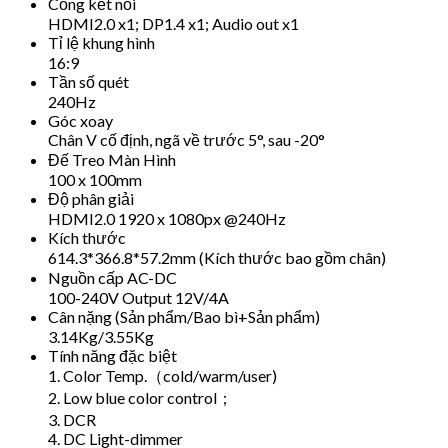
Cổng kết nối
HDMI2.0 x1; DP1.4 x1; Audio out x1
Tỉ lệ khung hình
16:9
Tần số quét
240Hz
Góc xoay
Chân V cố định, ngã về trước 5°, sau -20°
Đế Treo Màn Hình
100 x 100mm
Độ phân giải
HDMI2.0 1920 x 1080px @240Hz
Kích thước
614.3*366.8*57.2mm (Kích thước bao gồm chân)
Nguồn cấp AC-DC
100-240V Output 12V/4A
Cân nặng (Sản phẩm/Bao bì+Sản phẩm)
3.14Kg/3.55Kg
Tính năng đặc biệt
1. Color Temp.（cold/warm/user)
2. Low blue color control；
3. DCR
4. DC Light-dimmer