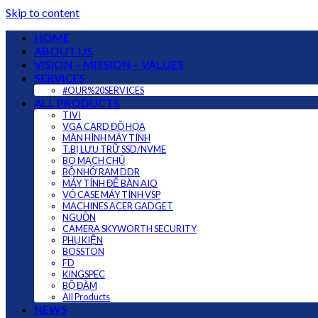
Skip to content
HOME
ABOUT US
VISION – MISSION – VALUES
SERVICES
#OUR%20SERVICES
ALL PRODUCTS
TIVI
VGA CARD ĐỒ HỌA
MÀN HÌNH MÁY TÍNH
T.BỊ LƯU TRỮ SSD/NVME
BO MẠCH CHỦ
BỘ NHỚ RAM DDR
MÁY TÍNH ĐỂ BÀN AIO
VỎ CASE MÁY TÍNH VSP
MACHINES ACER GADGET
NGUỒN
CAMERA SKYWORTH SECURITY
PHỤ KIỆN
BOSSTON
FD
KINGSPEC
BỘ ĐÀM
All Products
NEWS