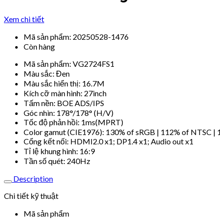
Xem chi tiết
Mã sản phẩm:
20250528-1476
Còn hàng
Mã sản phẩm: VG2724FS1
Màu sắc: Đen
Màu sắc hiển thị: 16.7M
Kích cỡ màn hình: 27inch
Tấm nền: BOE ADS/IPS
Góc nhìn: 178°/178° (H/V)
Tốc độ phản hồi: 1ms(MPRT)
Color gamut (CIE1976): 130% of sRGB | 112% of NTSC |
Cổng kết nối: HDMI2.0 x1; DP1.4 x1; Audio out x1
Tỉ lệ khung hình: 16:9
Tần số quét: 240Hz
Description
Chi tiết kỹ thuật
Mã sản phẩm