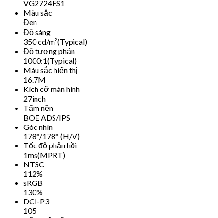
VG2724FS1
Màu sắc
Đen
Độ sáng
350 cd/m²(Typical)
Độ tương phản
1000:1(Typical)
Màu sắc hiển thị
16.7M
Kích cỡ màn hình
27inch
Tấm nền
BOE ADS/IPS
Góc nhìn
178°/178° (H/V)
Tốc độ phản hồi
1ms(MPRT)
NTSC
112%
sRGB
130%
DCI-P3
105