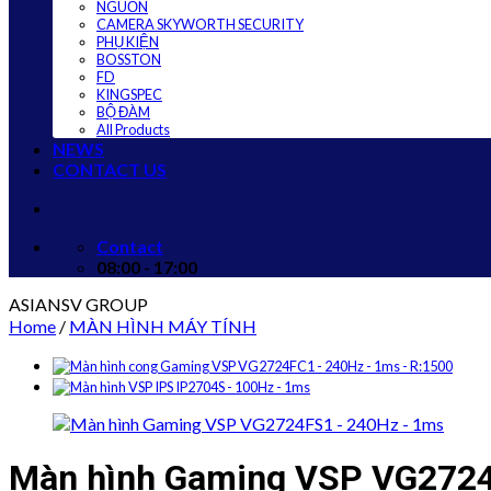
NGUỒN
CAMERA SKYWORTH SECURITY
PHỤ KIỆN
BOSSTON
FD
KINGSPEC
BỘ ĐÀM
All Products
NEWS
CONTACT US
Contact
08:00 - 17:00
ASIANSV GROUP
Home
/
MÀN HÌNH MÁY TÍNH
Màn hình Gaming VSP VG272