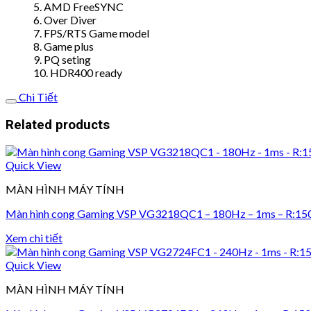
5. AMD FreeSYNC
6. Over Diver
7. FPS/RTS Game model
8. Game plus
9. PQ seting
10. HDR400 ready
Chi Tiết
Related products
Quick View
MÀN HÌNH MÁY TÍNH
Màn hình cong Gaming VSP VG3218QC1 – 180Hz – 1ms – R:15
Xem chi tiết
Quick View
MÀN HÌNH MÁY TÍNH