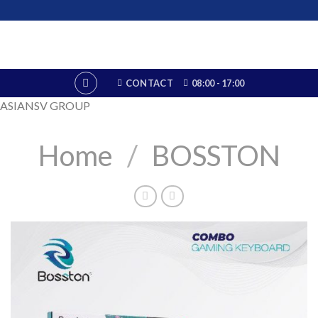
Skip
to
content
CONTACT
08:00 - 17:00
ASIANSV GROUP
Home
/
BOSSTON