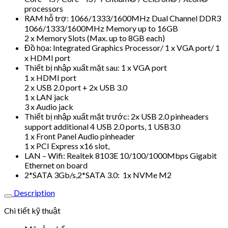
processors
RAM hỗ trợ: 1066/1333/1600MHz Dual Channel DDR3
1066/1333/1600MHz Memory up to 16GB
2 x Memory Slots (Max. up to 8GB each)
Đồ họa: Integrated Graphics Processor/ 1 x VGA port/ 1
x HDMI port
Thiết bị nhập xuất mặt sau: 1 x VGA port
1 x HDMI port
2 x USB 2.0 port + 2x USB 3.0
1 x LAN jack
3 x Audio jack
Thiết bị nhập xuất mặt trước: 2x USB 2.0 pinheaders
support additional 4 USB 2.0 ports, 1 USB3.0
1 x Front Panel Audio pinheader
1 x PCI Express x16 slot,
LAN – Wifi: Realtek 8103E 10/100/1000Mbps Gigabit
Ethernet on board
2*SATA 3Gb/s,2*SATA 3.0: 1x NVMe M2
Description
Chi tiết kỹ thuật