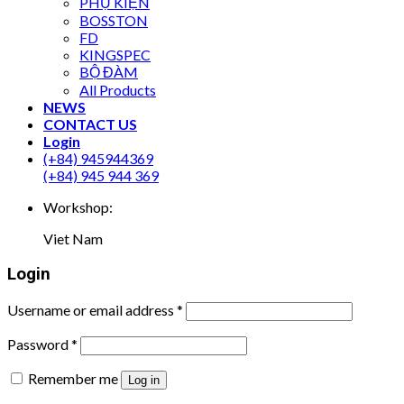
PHỤ KIỆN
BOSSTON
FD
KINGSPEC
BỘ ĐÀM
All Products
NEWS
CONTACT US
Login
(+84) 945944369
(+84) 945 944 369
Workshop:
Viet Nam
Login
Username or email address
*
Password
*
Remember me
Log in