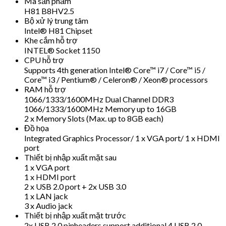
Mã sản phẩm
H81 B8HV2.5
Bộ xử lý trung tâm
Intel® H81 Chipset
Khe cắm hỗ trợ
INTEL® Socket 1150
CPU hỗ trợ
Supports 4th generation Intel® Core™ i7 / Core™ i5 /
Core™ i3 / Pentium® / Celeron® / Xeon® processors
RAM hỗ trợ
1066/1333/1600MHz Dual Channel DDR3
1066/1333/1600MHz Memory up to 16GB
2 x Memory Slots (Max. up to 8GB each)
Đồ họa
Integrated Graphics Processor/ 1 x VGA port/ 1 x HDMI
port
Thiết bị nhập xuất mặt sau
1 x VGA port
1 x HDMI port
2 x USB 2.0 port + 2x USB 3.0
1 x LAN jack
3 x Audio jack
Thiết bị nhập xuất mặt trước
2x USB 2.0 pinheaders support additional 4 USB 2.0