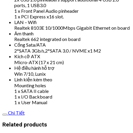
ports, 1 USB3.0
1 x Front Panel Audio pinheader
1 x PCI Express x16 slot.
LAN – Wifi
Realtek 8103E 10/1000Mbps Gigabit Ethernet on board
Âm thanh
Realtek 662 integrated on board
Cổng Sata/ATA
2*SATA 3Gb/s,2*SATA 3.0 / NVME x1 M2
Kích cỡ ATX
Micro-ATX (17 x 21 cm)
Hệ điều hành hỗ trợ
Win 7/10, Lunix
Linh kiện kèm theo
Mounting holes
1 x SATA II cable
1 x I/O Backboard
1 x User Manual
Chi Tiết
Related products