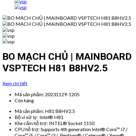
BO MẠCH CHỦ | MAINBOARD
VSPTECH H81 B8HV2.5
Xem chi tiết
Mã sản phẩm:
20231129-1205
Còn hàng
Mã sản phẩm: H81 B8HV2.5
Bộ vi xử lý: Intel® H81
Khe cắm hỗ trợ: INTEL® Socket 1150
CPU hỗ trợ: Supports 4th generation Intel® Core™ i7 /
Core™ i5 / Core™ i3 / Pentium® / Celeron® / Xeon®