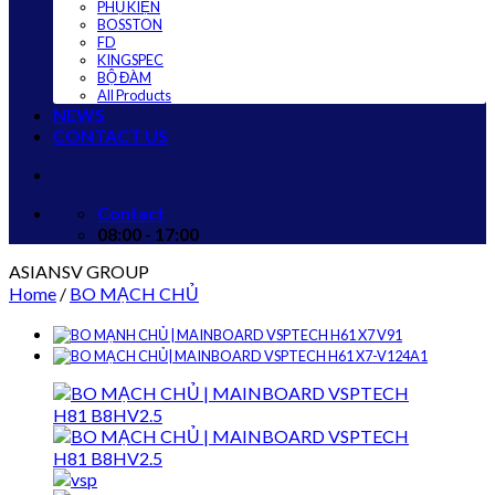
PHỤ KIỆN
BOSSTON
FD
KINGSPEC
BỘ ĐÀM
All Products
NEWS
CONTACT US
Contact
08:00 - 17:00
ASIANSV GROUP
Home
/
BO MẠCH CHỦ