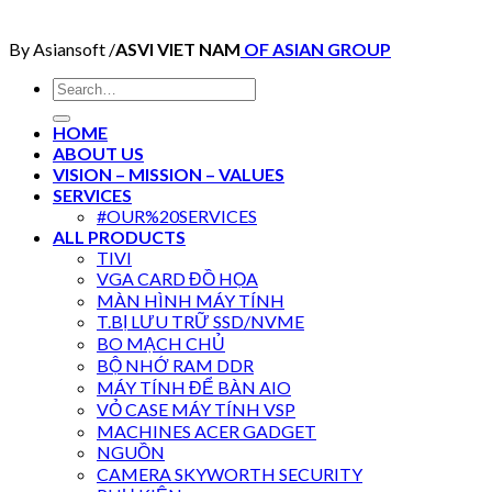
By Asiansoft /
ASVI VIET NAM
OF ASIAN GROUP
Search
for:
HOME
ABOUT US
VISION – MISSION – VALUES
SERVICES
#OUR%20SERVICES
ALL PRODUCTS
TIVI
VGA CARD ĐỒ HỌA
MÀN HÌNH MÁY TÍNH
T.BỊ LƯU TRỮ SSD/NVME
BO MẠCH CHỦ
BỘ NHỚ RAM DDR
MÁY TÍNH ĐỂ BÀN AIO
VỎ CASE MÁY TÍNH VSP
MACHINES ACER GADGET
NGUỒN
CAMERA SKYWORTH SECURITY