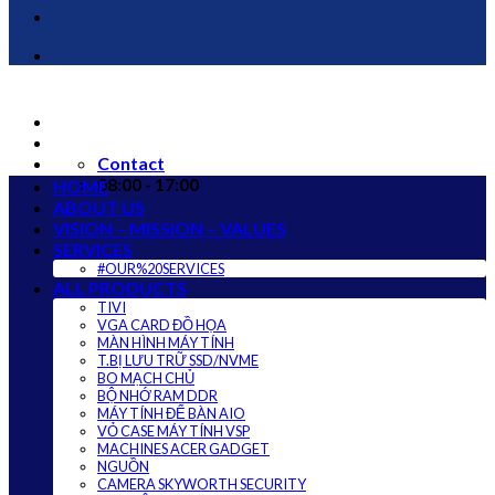
Contact
08:00 - 17:00
HOME
ABOUT US
VISION – MISSION – VALUES
SERVICES
#OUR%20SERVICES
ALL PRODUCTS
TIVI
VGA CARD ĐỒ HỌA
MÀN HÌNH MÁY TÍNH
T.BỊ LƯU TRỮ SSD/NVME
BO MẠCH CHỦ
BỘ NHỚ RAM DDR
MÁY TÍNH ĐỂ BÀN AIO
VỎ CASE MÁY TÍNH VSP
MACHINES ACER GADGET
NGUỒN
CAMERA SKYWORTH SECURITY