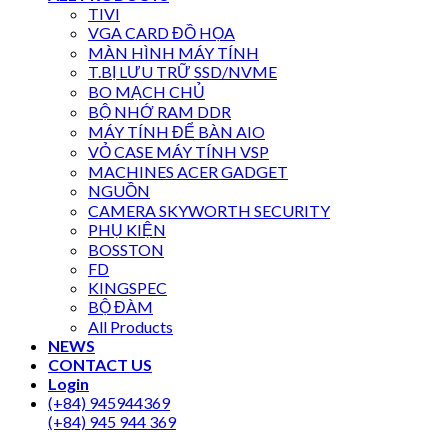
TIVI
VGA CARD ĐỒ HỌA
MÀN HÌNH MÁY TÍNH
T.BỊ LƯU TRỮ SSD/NVME
BO MẠCH CHỦ
BỘ NHỚ RAM DDR
MÁY TÍNH ĐỂ BÀN AIO
VỎ CASE MÁY TÍNH VSP
MACHINES ACER GADGET
NGUỒN
CAMERA SKYWORTH SECURITY
PHỤ KIỆN
BOSSTON
FD
KINGSPEC
BỘ ĐÀM
All Products
NEWS
CONTACT US
Login
(+84) 945944369
(+84) 945 944 369