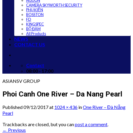
NGUỒN
CAMERA SKYWORTH SECURITY
PHỤ KIỆN
BOSSTON
FD
KINGSPEC
BỘ ĐÀM
All Products
NEWS
CONTACT US
Contact
08:00 - 17:00
ASIANSV GROUP
Phoi Canh One River – Da Nang Pearl
Published
09/12/2017
at
1024 × 436
in
One River – Đà Nẵng
Pearl
Trackbacks are closed, but you can
post a comment
.
←
Previous