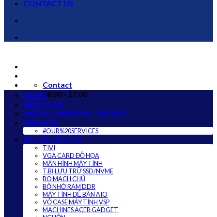
CONTACT US
Contact
08:00 - 17:00
HOME
ABOUT US
VISION – MISSION – VALUES
SERVICES
#OUR%20SERVICES
ALL PRODUCTS
TIVI
VGA CARD ĐỒ HỌA
MÀN HÌNH MÁY TÍNH
T.BỊ LƯU TRỮ SSD/NVME
BO MẠCH CHỦ
BỘ NHỚ RAM DDR
MÁY TÍNH ĐỂ BÀN AIO
VỎ CASE MÁY TÍNH VSP
MACHINES ACER GADGET