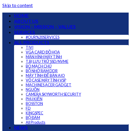
Skip to content
HOME
ABOUT US
VISION – MISSION – VALUES
SERVICES
#OUR%20SERVICES
ALL PRODUCTS
TIVI
VGA CARD ĐỒ HỌA
MÀN HÌNH MÁY TÍNH
T.BỊ LƯU TRỮ SSD/NVME
BO MẠCH CHỦ
BỘ NHỚ RAM DDR
MÁY TÍNH ĐỂ BÀN AIO
VỎ CASE MÁY TÍNH VSP
MACHINES ACER GADGET
NGUỒN
CAMERA SKYWORTH SECURITY
PHỤ KIỆN
BOSSTON
FD
KINGSPEC
BỘ ĐÀM
All Products
NEWS