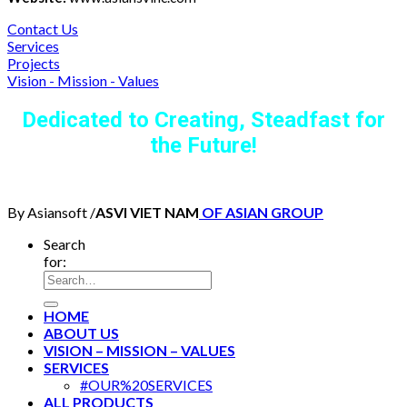
Contact Us
Services
Projects
Vision - Mission - Values
Dedicated to Creating, Steadfast for
the Future!
By Asiansoft /
ASVI VIET NAM
OF ASIAN GROUP
Search
for:
HOME
ABOUT US
VISION – MISSION – VALUES
SERVICES
#OUR%20SERVICES
ALL PRODUCTS