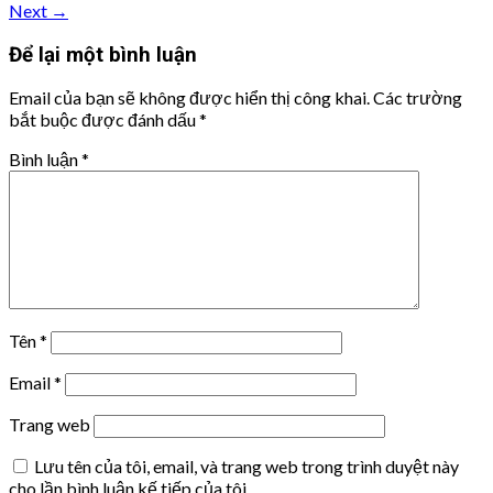
Next
→
Để lại một bình luận
Email của bạn sẽ không được hiển thị công khai.
Các trường
bắt buộc được đánh dấu
*
Bình luận
*
Tên
*
Email
*
Trang web
Lưu tên của tôi, email, và trang web trong trình duyệt này
cho lần bình luận kế tiếp của tôi.