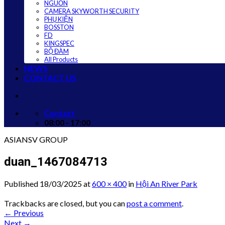
NGUỒN
CAMERA SKYWORTH SECURITY
PHỤ KIỆN
BOSSTON
FD
KINGSPEC
BỘ ĐÀM
All Products
NEWS
CONTACT US
Contact
08:00 - 17:00
ASIANSV GROUP
duan_1467084713
Published
18/03/2025
at
600 × 400
in
Hội An River Park
Trackbacks are closed, but you can
post a comment
.
←
Previous
Next
→