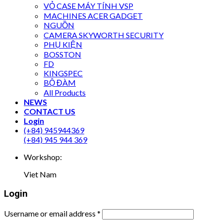
VỎ CASE MÁY TÍNH VSP
MACHINES ACER GADGET
NGUỒN
CAMERA SKYWORTH SECURITY
PHỤ KIỆN
BOSSTON
FD
KINGSPEC
BỘ ĐÀM
All Products
NEWS
CONTACT US
Login
(+84) 945944369
(+84) 945 944 369
Workshop:
Viet Nam
Login
Username or email address
*