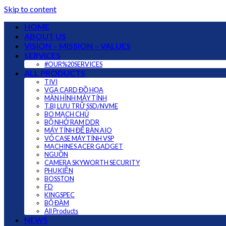
Skip to content
HOME
ABOUT US
VISION – MISSION – VALUES
SERVICES
#OUR%20SERVICES
ALL PRODUCTS
TIVI
VGA CARD ĐỒ HỌA
MÀN HÌNH MÁY TÍNH
T.BỊ LƯU TRỮ SSD/NVME
BO MẠCH CHỦ
BỘ NHỚ RAM DDR
MÁY TÍNH ĐỂ BÀN AIO
VỎ CASE MÁY TÍNH VSP
MACHINES ACER GADGET
NGUỒN
CAMERA SKYWORTH SECURITY
PHỤ KIỆN
BOSSTON
FD
KINGSPEC
BỘ ĐÀM
All Products
NEWS