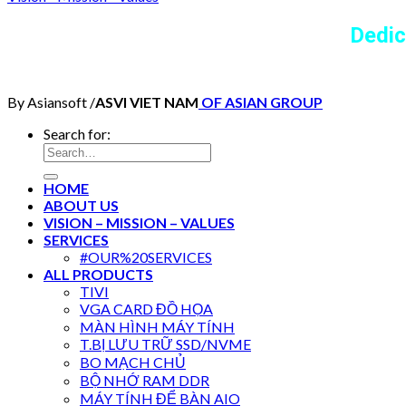
Dedic
By Asiansoft /
ASVI VIET NAM
OF ASIAN GROUP
Search for:
HOME
ABOUT US
VISION – MISSION – VALUES
SERVICES
#OUR%20SERVICES
ALL PRODUCTS
TIVI
VGA CARD ĐỒ HỌA
MÀN HÌNH MÁY TÍNH
T.BỊ LƯU TRỮ SSD/NVME
BO MẠCH CHỦ
BỘ NHỚ RAM DDR
MÁY TÍNH ĐỂ BÀN AIO