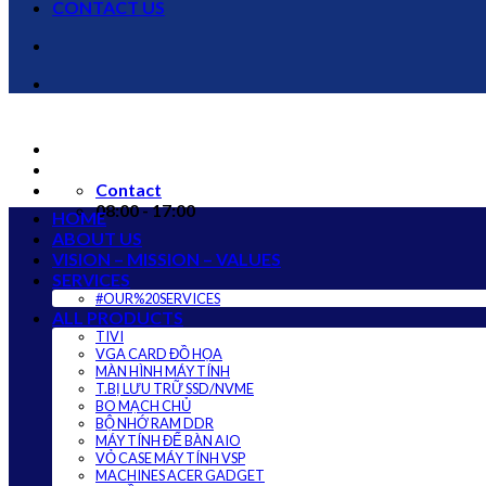
CONTACT US
Contact
08:00 - 17:00
HOME
ABOUT US
VISION – MISSION – VALUES
SERVICES
#OUR%20SERVICES
ALL PRODUCTS
TIVI
VGA CARD ĐỒ HỌA
MÀN HÌNH MÁY TÍNH
T.BỊ LƯU TRỮ SSD/NVME
BO MẠCH CHỦ
BỘ NHỚ RAM DDR
MÁY TÍNH ĐỂ BÀN AIO
VỎ CASE MÁY TÍNH VSP
MACHINES ACER GADGET