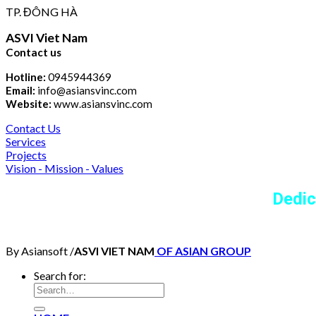
TP. ĐÔNG HÀ
ASVI Viet Nam
Contact us
Hotline:
0945944369
Email:
info@asiansvinc.com
Website:
www.asiansvinc.com
Contact Us
Services
Projects
Vision - Mission - Values
Dedic
By Asiansoft /
ASVI VIET NAM
OF ASIAN GROUP
Search for: