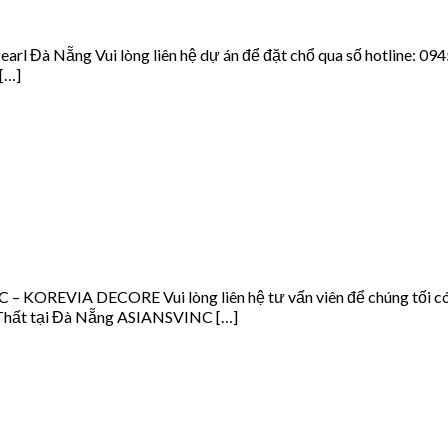
arl Đà Nẵng Vui lòng liên hệ dự án để đặt chổ qua số hotline: 0
[…]
– KOREVIA DECORE Vui lòng liên hệ tư vấn viên để chúng tối có t
i Thất tại Đà Nẵng ASIANSVINC […]