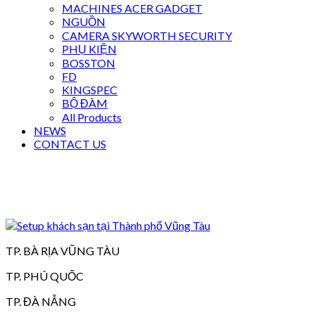
MACHINES ACER GADGET
NGUỒN
CAMERA SKYWORTH SECURITY
PHỤ KIỆN
BOSSTON
FD
KINGSPEC
BỘ ĐÀM
All Products
NEWS
CONTACT US
TP. BÀ RỊA VŨNG TÀU
TP. PHÚ QUỐC
TP. ĐÀ NẴNG