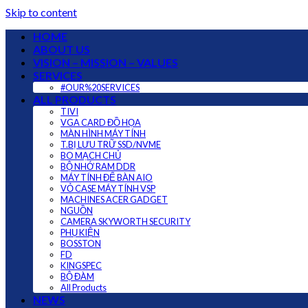
Skip to content
HOME
ABOUT US
VISION – MISSION – VALUES
SERVICES
#OUR%20SERVICES
ALL PRODUCTS
TIVI
VGA CARD ĐỒ HỌA
MÀN HÌNH MÁY TÍNH
T.BỊ LƯU TRỮ SSD/NVME
BO MẠCH CHỦ
BỘ NHỚ RAM DDR
MÁY TÍNH ĐỂ BÀN AIO
VỎ CASE MÁY TÍNH VSP
MACHINES ACER GADGET
NGUỒN
CAMERA SKYWORTH SECURITY
PHỤ KIỆN
BOSSTON
FD
KINGSPEC
BỘ ĐÀM
All Products
NEWS