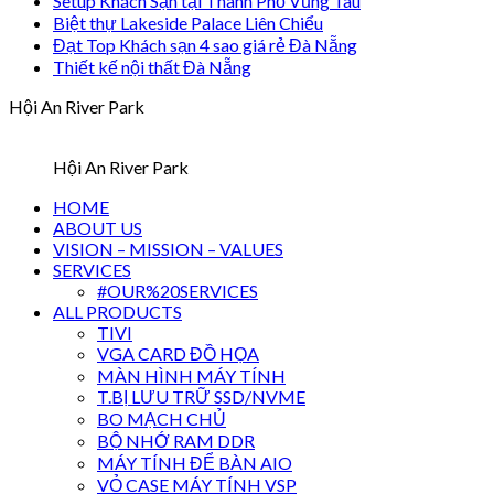
Setup Khách Sạn tại Thành Phố Vũng Tàu
Biệt thự Lakeside Palace Liên Chiểu
Đạt Top Khách sạn 4 sao giá rẻ Đà Nẵng
Thiết kế nội thất Đà Nẵng
Hội An River Park
Hội An River Park
HOME
ABOUT US
VISION – MISSION – VALUES
SERVICES
#OUR%20SERVICES
ALL PRODUCTS
TIVI
VGA CARD ĐỒ HỌA
MÀN HÌNH MÁY TÍNH
T.BỊ LƯU TRỮ SSD/NVME
BO MẠCH CHỦ
BỘ NHỚ RAM DDR
MÁY TÍNH ĐỂ BÀN AIO
VỎ CASE MÁY TÍNH VSP