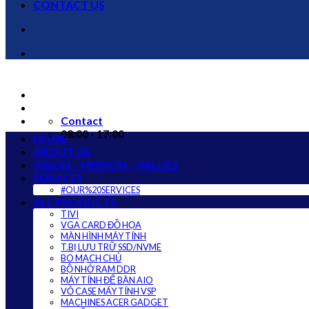
CONTACT US
Contact
08:00 - 17:00
HOME
ABOUT US
VISION – MISSION – VALUES
SERVICES
#OUR%20SERVICES
ALL PRODUCTS
TIVI
VGA CARD ĐỒ HỌA
MÀN HÌNH MÁY TÍNH
T.BỊ LƯU TRỮ SSD/NVME
BO MẠCH CHỦ
BỘ NHỚ RAM DDR
MÁY TÍNH ĐỂ BÀN AIO
VỎ CASE MÁY TÍNH VSP
MACHINES ACER GADGET