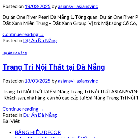
Posted on
18/03/2025
by
asiansvi_asiansvinc
Dự án One River Pearl Đà Nẵng 1. Tổng quan: Dự án One River Pe
Đất Xanh Miền Trung – Đất Xanh Group Vị trí: Mặt sông Cổ Cò, 
Continue reading
→
Posted in
Dự Án Đà Nẵng
Dự Án Đà Nẵng
Trang Trí Nội Thất tại Đà Nẵng
Posted on
18/03/2025
by
asiansvi_asiansvinc
Trang Trí Nội Thất tại Đà Nẵng Trang Trí Nội Thất ASIANSVINC 
Khách sạn, nhà hàng, căn hộ cao cấp tại Đà Nẵng Trang Trí Nộ
Continue reading
→
Posted in
Dự Án Đà Nẵng
Bài Viết
BẢNG HIỆU DECOR