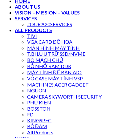
HOME
ABOUT US
VISION – MISSION – VALUES
SERVICES
#OUR%20SERVICES
ALL PRODUCTS
TIVI
VGA CARD ĐỒ HỌA
MÀN HÌNH MÁY TÍNH
T.BỊ LƯU TRỮ SSD/NVME
BO MẠCH CHỦ
BỘ NHỚ RAM DDR
MÁY TÍNH ĐỂ BÀN AIO
VỎ CASE MÁY TÍNH VSP
MACHINES ACER GADGET
NGUỒN
CAMERA SKYWORTH SECURITY
PHỤ KIỆN
BOSSTON
FD
KINGSPEC
BỘ ĐÀM
All Products