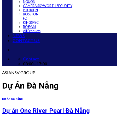
NGUỒN
CAMERA SKYWORTH SECURITY
PHỤ KIỆN
BOSSTON
FD
KINGSPEC
BỘ ĐÀM
All Products
NEWS
CONTACT US
Contact
08:00 - 17:00
ASIANSV GROUP
Dự Án Đà Nẵng
Dự Án Đà Nẵng
Dự án One River Pearl Đà Nẵng