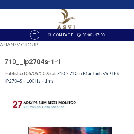
Skip
to
content
CONTACT
08:00 - 17:00
ASIANSV GROUP
710__ip2704s-1-1
Published
06/06/2025
at
710 × 710
in
Màn hình VSP IPS
IP2704S – 100Hz – 1ms