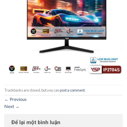
Trackbacks are closed, but you can
post a comment
.
←
Previous
Next
→
Để lại một bình luận