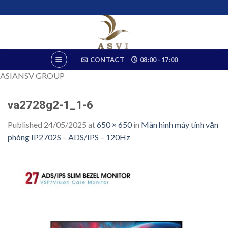
Skip
to
content
CONTACT
08:00 - 17:00
ASIANSV GROUP
va2728g2-1_1-6
Published
24/05/2025
at
650 × 650
in
Màn hình máy tính văn
phòng IP2702S – ADS/IPS – 120Hz