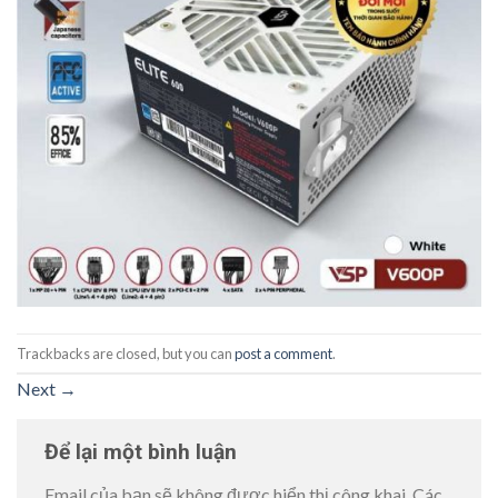
Trackbacks are closed, but you can
post a comment
.
Next
→
Để lại một bình luận
Email của bạn sẽ không được hiển thị công khai.
Các