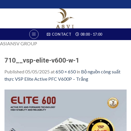
Skip
to
content
CONTACT
08:00 - 17:00
ASIANSV GROUP
710__vsp-elite-v600-w-1
Published
05/05/2025
at
650 × 650
in
Bộ nguồn công suất
thực VSP Elite Active PFC V600P – Trắng