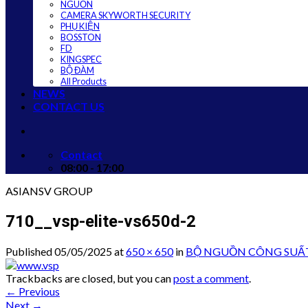
NGUỒN
CAMERA SKYWORTH SECURITY
PHỤ KIỆN
BOSSTON
FD
KINGSPEC
BỘ ĐÀM
All Products
NEWS
CONTACT US
Contact
08:00 - 17:00
ASIANSV GROUP
710__vsp-elite-vs650d-2
Published
05/05/2025
at
650 × 650
in
BỘ NGUỒN CÔNG SUẤT 
Trackbacks are closed, but you can
post a comment
.
←
Previous
Next
→