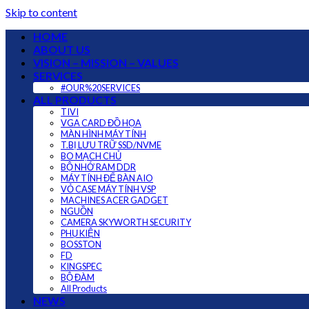
Skip to content
HOME
ABOUT US
VISION – MISSION – VALUES
SERVICES
#OUR%20SERVICES
ALL PRODUCTS
TIVI
VGA CARD ĐỒ HỌA
MÀN HÌNH MÁY TÍNH
T.BỊ LƯU TRỮ SSD/NVME
BO MẠCH CHỦ
BỘ NHỚ RAM DDR
MÁY TÍNH ĐỂ BÀN AIO
VỎ CASE MÁY TÍNH VSP
MACHINES ACER GADGET
NGUỒN
CAMERA SKYWORTH SECURITY
PHỤ KIỆN
BOSSTON
FD
KINGSPEC
BỘ ĐÀM
All Products
NEWS