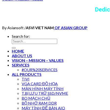
Dedic
By Asiansoft /
ASVI VIET NAM
OF ASIAN GROUP
Search for:
HOME
ABOUT US
VISION – MISSION – VALUES
SERVICES
#OUR%20SERVICES
ALL PRODUCTS
TIVI
VGA CARD ĐỒ HỌA
MÀN HÌNH MÁY TÍNH
T.BỊ LƯU TRỮ SSD/NVME
BO MẠCH CHỦ
BỘ NHỚ RAM DDR
MÁY TÍNH ĐỂ BÀN AIO