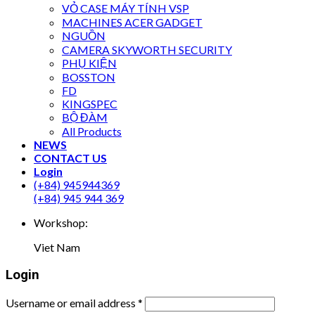
VỎ CASE MÁY TÍNH VSP
MACHINES ACER GADGET
NGUỒN
CAMERA SKYWORTH SECURITY
PHỤ KIỆN
BOSSTON
FD
KINGSPEC
BỘ ĐÀM
All Products
NEWS
CONTACT US
Login
(+84) 945944369
(+84) 945 944 369
Workshop:
Viet Nam
Login
Username or email address
*