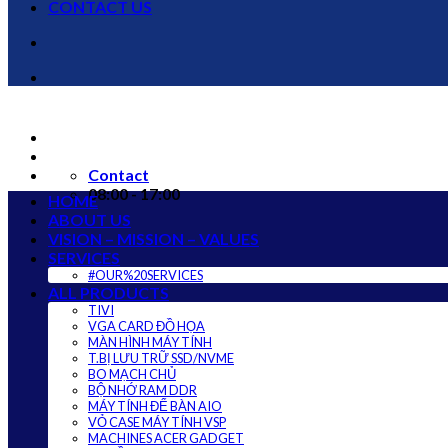
CONTACT US
Contact
08:00 - 17:00
HOME
ABOUT US
VISION – MISSION – VALUES
SERVICES
#OUR%20SERVICES
ALL PRODUCTS
TIVI
VGA CARD ĐỒ HỌA
MÀN HÌNH MÁY TÍNH
T.BỊ LƯU TRỮ SSD/NVME
BO MẠCH CHỦ
BỘ NHỚ RAM DDR
MÁY TÍNH ĐỂ BÀN AIO
VỎ CASE MÁY TÍNH VSP
MACHINES ACER GADGET