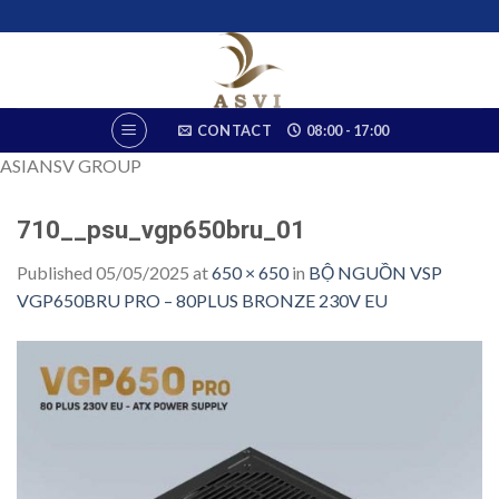
Skip
to
content
CONTACT
08:00 - 17:00
ASIANSV GROUP
710__psu_vgp650bru_01
Published
05/05/2025
at
650 × 650
in
BỘ NGUỒN VSP
VGP650BRU PRO – 80PLUS BRONZE 230V EU