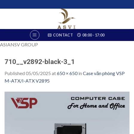
Skip
to
content
CONTACT
08:00 - 17:00
ASIANSV GROUP
710__v2892-black-3_1
Published
05/05/2025
at
650 × 650
in
Case văn phòng VSP
M-ATX/I-ATX V2895