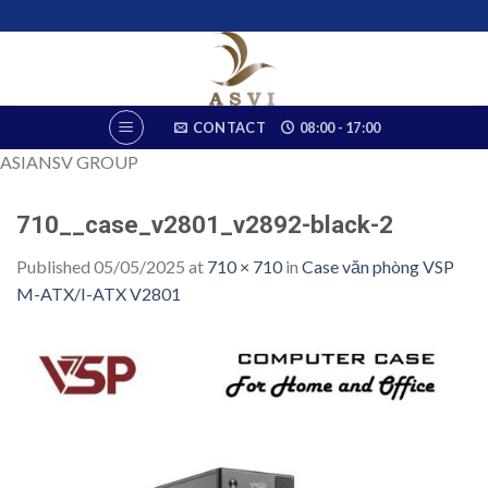
Skip
to
content
CONTACT
08:00 - 17:00
ASIANSV GROUP
710__case_v2801_v2892-black-2
Published
05/05/2025
at
710 × 710
in
Case văn phòng VSP
M-ATX/I-ATX V2801