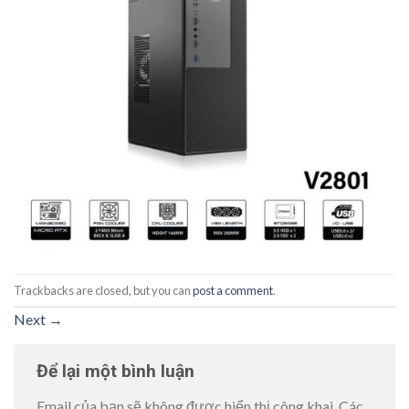
Trackbacks are closed, but you can
post a comment
.
Next
→
Để lại một bình luận
Email của bạn sẽ không được hiển thị công khai.
Các