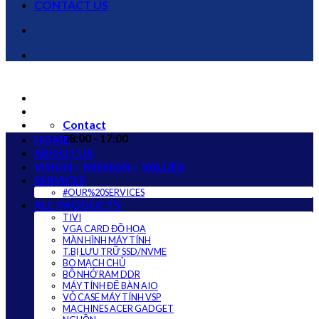
CONTACT US
Contact
08:00 - 17:00
HOME
ABOUT US
VISION – MISSION – VALUES
SERVICES
#OUR%20SERVICES
ALL PRODUCTS
TIVI
VGA CARD ĐỒ HỌA
MÀN HÌNH MÁY TÍNH
T.BỊ LƯU TRỮ SSD/NVME
BO MẠCH CHỦ
BỘ NHỚ RAM DDR
MÁY TÍNH ĐỂ BÀN AIO
VỎ CASE MÁY TÍNH VSP
MACHINES ACER GADGET