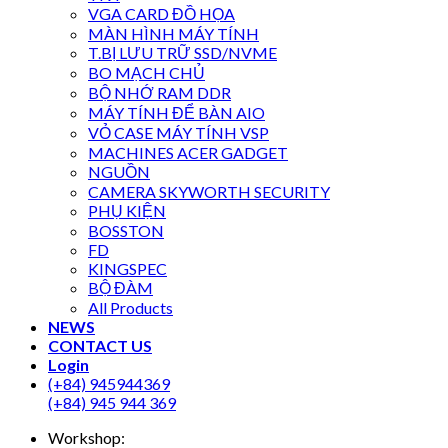
VGA CARD ĐỒ HỌA
MÀN HÌNH MÁY TÍNH
T.BỊ LƯU TRỮ SSD/NVME
BO MẠCH CHỦ
BỘ NHỚ RAM DDR
MÁY TÍNH ĐỂ BÀN AIO
VỎ CASE MÁY TÍNH VSP
MACHINES ACER GADGET
NGUỒN
CAMERA SKYWORTH SECURITY
PHỤ KIỆN
BOSSTON
FD
KINGSPEC
BỘ ĐÀM
All Products
NEWS
CONTACT US
Login
(+84) 945944369
(+84) 945 944 369
Workshop: