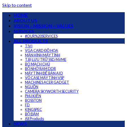
Skip to content
HOME
ABOUT US
VISION – MISSION – VALUES
SERVICES
#OUR%20SERVICES
ALL PRODUCTS
TIVI
VGA CARD ĐỒ HỌA
MÀN HÌNH MÁY TÍNH
T.BỊ LƯU TRỮ SSD/NVME
BO MẠCH CHỦ
BỘ NHỚ RAM DDR
MÁY TÍNH ĐỂ BÀN AIO
VỎ CASE MÁY TÍNH VSP
MACHINES ACER GADGET
NGUỒN
CAMERA SKYWORTH SECURITY
PHỤ KIỆN
BOSSTON
FD
KINGSPEC
BỘ ĐÀM
All Products
NEWS