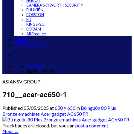
NGUỒN
CAMERA SKYWORTH SECURITY
PHỤ KIỆN
BOSSTON
FD
KINGSPEC
BỘ ĐÀM
All Products
NEWS
CONTACT US
Contact
08:00 - 17:00
ASIANSV GROUP
710__acer-ac650-1
Published
05/05/2025
at
650 × 650
in
Bộ nguồn 80 Plus
Bronze emachines Acer gadget AC650 FR
Trackbacks are closed, but you can
post a comment
.
Next
→