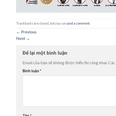
Trackbacks are closed, but you can
post a comment
.
←
Previous
Next
→
Để lại một bình luận
Email của bạn sẽ không được hiển thị công khai.
Các
Bình luận
*
Tên
*