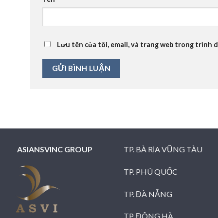
Lưu tên của tôi, email, và trang web trong trình d
ASIANSVINC GROUP
TP. BÀ RỊA VŨNG TÀU
TP. PHÚ QUỐC
TP. ĐÀ NẴNG
TP. ĐÔNG HÀ