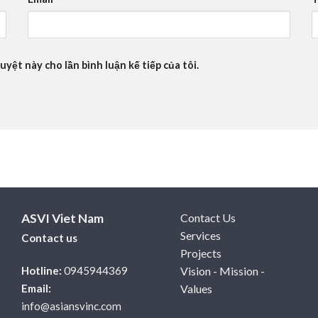
uyệt này cho lần bình luận kế tiếp của tôi.
ASVI Viet Nam
Contact Us
Services
Contact us
Projects
Hotline:
0945944369
Vision - Mission -
Email:
Values
info@asiansvinc.com