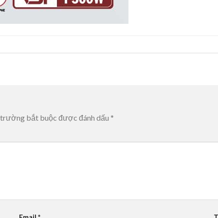
 trường bắt buộc được đánh dấu
*
Email
*
T