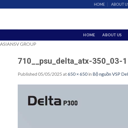
Skip
HOME
ABOUT U
to
content
HOME
ABOUT US
ASIANSV GROUP
710__psu_delta_atx-350_03-1
Published
05/05/2025
at
650 × 650
in
Bộ nguồn VSP De