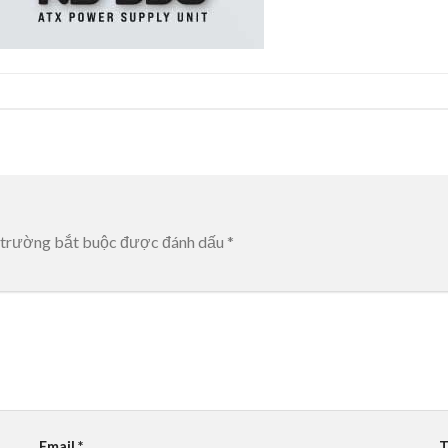
 trường bắt buộc được đánh dấu
*
Email
*
T