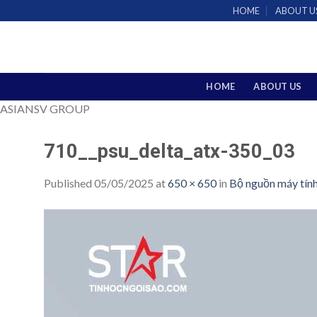
Skip
HOME
ABOUT U
to
content
HOME
ABOUT US
ASIANSV GROUP
710__psu_delta_atx-350_03
Published
05/05/2025
at
650 × 650
in
Bộ nguồn máy tí