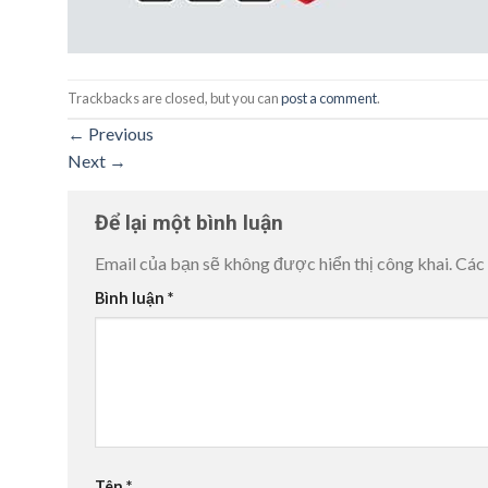
Trackbacks are closed, but you can
post a comment
.
←
Previous
Next
→
Để lại một bình luận
Email của bạn sẽ không được hiển thị công khai.
Các
Bình luận
*
Tên
*