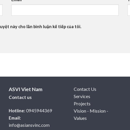
uyệt này cho lần bình luận kế tiếp của tôi.
ASVI Viet Nam
Contact Us
Services
Contact us
Projects
Hotline:
0945944369
Vision - Mission -
Email:
Values
info@asiansvinc.com