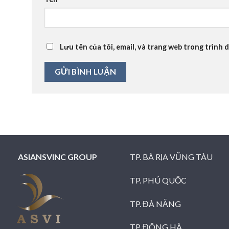
Lưu tên của tôi, email, và trang web trong trình d
ASIANSVINC GROUP
TP. BÀ RỊA VŨNG TÀU
TP. PHÚ QUỐC
TP. ĐÀ NẴNG
TP. ĐÔNG HÀ