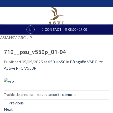
Skip
to
content
CONTACT
08:00 - 17:00
ASIANSV GROUP
710__psu_v550p_01-04
Published
05/05/2025
at
650 × 650
in
Bộ nguồn VSP Elite
Active PFC V550P
Trackbacks are closed, but you can
post a comment
.
←
Previous
Next
→