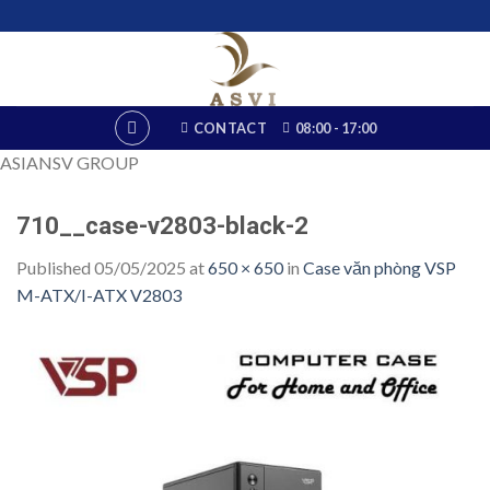
Skip
to
content
CONTACT
08:00 - 17:00
ASIANSV GROUP
710__case-v2803-black-2
Published
05/05/2025
at
650 × 650
in
Case văn phòng VSP
M-ATX/I-ATX V2803