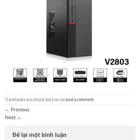
Trackbacks are closed, but you can
post a comment
.
←
Previous
Next
→
Để lại một bình luận