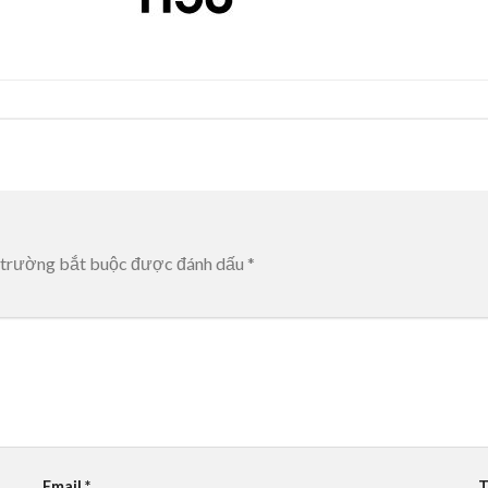
 trường bắt buộc được đánh dấu
*
Email
*
T