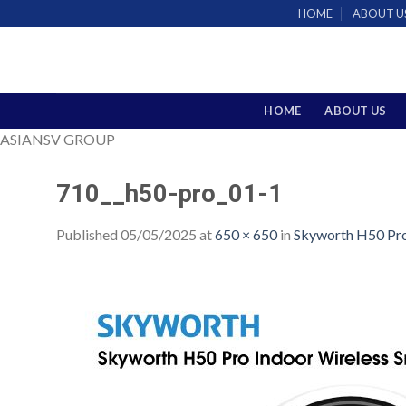
Skip
HOME
ABOUT U
to
content
HOME
ABOUT US
ASIANSV GROUP
710__h50-pro_01-1
Published
05/05/2025
at
650 × 650
in
Skyworth H50 Pro