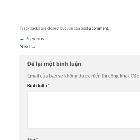
Trackbacks are closed, but you can
post a comment
.
←
Previous
Next
→
Để lại một bình luận
Email của bạn sẽ không được hiển thị công khai.
Các
Bình luận
*
Tên
*