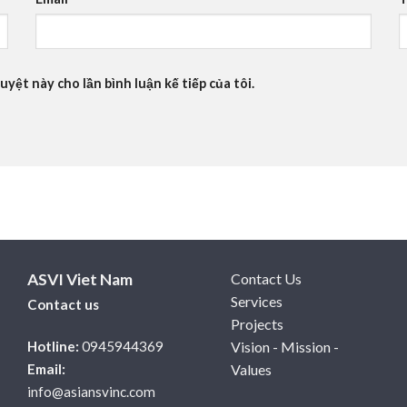
uyệt này cho lần bình luận kế tiếp của tôi.
ASVI Viet Nam
Contact Us
Services
Contact us
Projects
Hotline:
0945944369
Vision - Mission -
Email:
Values
info@asiansvinc.com