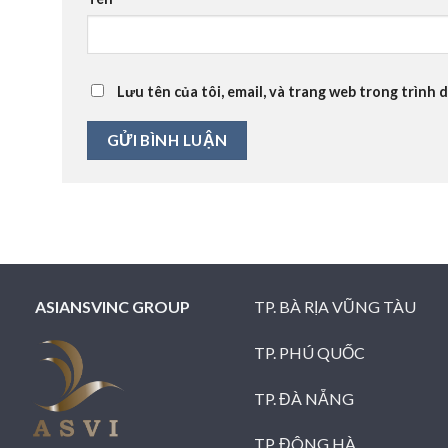
Lưu tên của tôi, email, và trang web trong trình d
ASIANSVINC GROUP
TP. BÀ RỊA VŨNG TÀU
TP. PHÚ QUỐC
TP. ĐÀ NẴNG
TP. ĐÔNG HÀ