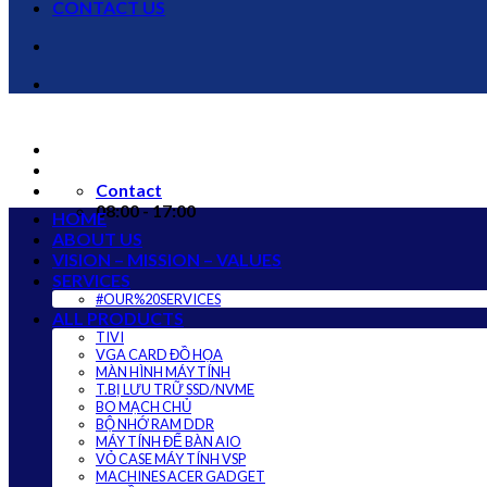
CONTACT US
Contact
08:00 - 17:00
HOME
ABOUT US
VISION – MISSION – VALUES
SERVICES
#OUR%20SERVICES
ALL PRODUCTS
TIVI
VGA CARD ĐỒ HỌA
MÀN HÌNH MÁY TÍNH
T.BỊ LƯU TRỮ SSD/NVME
BO MẠCH CHỦ
BỘ NHỚ RAM DDR
MÁY TÍNH ĐỂ BÀN AIO
VỎ CASE MÁY TÍNH VSP
MACHINES ACER GADGET