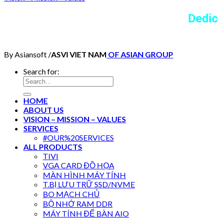
Dedic
By Asiansoft /
ASVI VIET NAM
OF ASIAN GROUP
Search for:
HOME
ABOUT US
VISION – MISSION – VALUES
SERVICES
#OUR%20SERVICES
ALL PRODUCTS
TIVI
VGA CARD ĐỒ HỌA
MÀN HÌNH MÁY TÍNH
T.BỊ LƯU TRỮ SSD/NVME
BO MẠCH CHỦ
BỘ NHỚ RAM DDR
MÁY TÍNH ĐỂ BÀN AIO