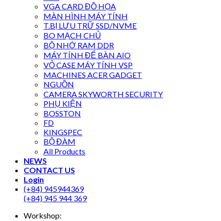
VGA CARD ĐỒ HỌA
MÀN HÌNH MÁY TÍNH
T.BỊ LƯU TRỮ SSD/NVME
BO MẠCH CHỦ
BỘ NHỚ RAM DDR
MÁY TÍNH ĐỂ BÀN AIO
VỎ CASE MÁY TÍNH VSP
MACHINES ACER GADGET
NGUỒN
CAMERA SKYWORTH SECURITY
PHỤ KIỆN
BOSSTON
FD
KINGSPEC
BỘ ĐÀM
All Products
NEWS
CONTACT US
Login
(+84) 945944369
(+84) 945 944 369
Workshop: