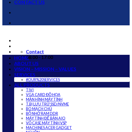
CONTACT US
Contact
08:00 - 17:00
HOME
ABOUT US
VISION – MISSION – VALUES
SERVICES
#OUR%20SERVICES
ALL PRODUCTS
TIVI
VGA CARD ĐỒ HỌA
MÀN HÌNH MÁY TÍNH
T.BỊ LƯU TRỮ SSD/NVME
BO MẠCH CHỦ
BỘ NHỚ RAM DDR
MÁY TÍNH ĐỂ BÀN AIO
VỎ CASE MÁY TÍNH VSP
MACHINES ACER GADGET