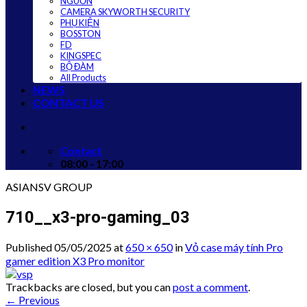
NGUỒN
CAMERA SKYWORTH SECURITY
PHỤ KIỆN
BOSSTON
FD
KINGSPEC
BỘ ĐÀM
All Products
NEWS
CONTACT US
Contact
08:00 - 17:00
ASIANSV GROUP
710__x3-pro-gaming_03
Published
05/05/2025
at
650 × 650
in
Vỏ case máy tính Pro
gamer edition X3 Pro monitor
Trackbacks are closed, but you can
post a comment
.
←
Previous