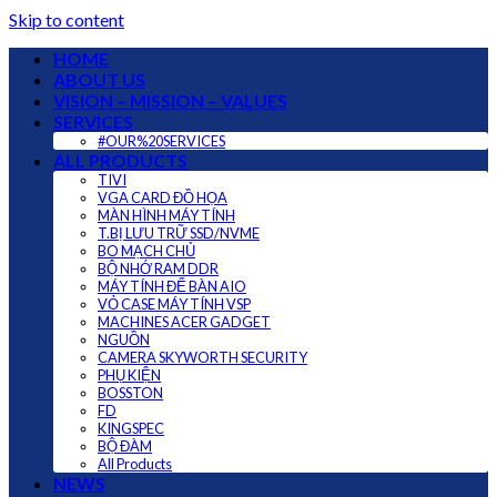
Skip to content
HOME
ABOUT US
VISION – MISSION – VALUES
SERVICES
#OUR%20SERVICES
ALL PRODUCTS
TIVI
VGA CARD ĐỒ HỌA
MÀN HÌNH MÁY TÍNH
T.BỊ LƯU TRỮ SSD/NVME
BO MẠCH CHỦ
BỘ NHỚ RAM DDR
MÁY TÍNH ĐỂ BÀN AIO
VỎ CASE MÁY TÍNH VSP
MACHINES ACER GADGET
NGUỒN
CAMERA SKYWORTH SECURITY
PHỤ KIỆN
BOSSTON
FD
KINGSPEC
BỘ ĐÀM
All Products
NEWS