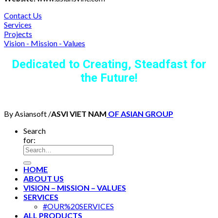
Contact Us
Services
Projects
Vision - Mission - Values
Dedicated to Creating, Steadfast for
the Future!
By Asiansoft /
ASVI VIET NAM
OF ASIAN GROUP
Search
for:
HOME
ABOUT US
VISION – MISSION – VALUES
SERVICES
#OUR%20SERVICES
ALL PRODUCTS