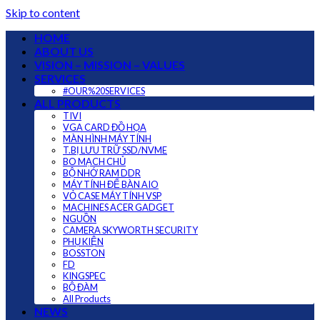
Skip to content
HOME
ABOUT US
VISION – MISSION – VALUES
SERVICES
#OUR%20SERVICES
ALL PRODUCTS
TIVI
VGA CARD ĐỒ HỌA
MÀN HÌNH MÁY TÍNH
T.BỊ LƯU TRỮ SSD/NVME
BO MẠCH CHỦ
BỘ NHỚ RAM DDR
MÁY TÍNH ĐỂ BÀN AIO
VỎ CASE MÁY TÍNH VSP
MACHINES ACER GADGET
NGUỒN
CAMERA SKYWORTH SECURITY
PHỤ KIỆN
BOSSTON
FD
KINGSPEC
BỘ ĐÀM
All Products
NEWS