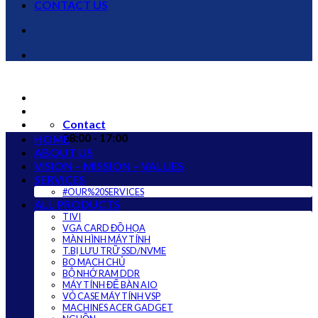
CONTACT US
Contact
08:00 - 17:00
HOME
ABOUT US
VISION – MISSION – VALUES
SERVICES
#OUR%20SERVICES
ALL PRODUCTS
TIVI
VGA CARD ĐỒ HỌA
MÀN HÌNH MÁY TÍNH
T.BỊ LƯU TRỮ SSD/NVME
BO MẠCH CHỦ
BỘ NHỚ RAM DDR
MÁY TÍNH ĐỂ BÀN AIO
VỎ CASE MÁY TÍNH VSP
MACHINES ACER GADGET