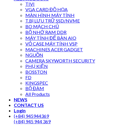
TIVI
VGA CARD ĐỒ HỌA
MÀN HÌNH MÁY TÍNH
T.BỊ LƯU TRỮ SSD/NVME
BO MẠCH CHỦ
BỘ NHỚ RAM DDR
MÁY TÍNH ĐỂ BÀN AIO
VỎ CASE MÁY TÍNH VSP
MACHINES ACER GADGET
NGUỒN
CAMERA SKYWORTH SECURITY
PHỤ KIỆN
BOSSTON
FD
KINGSPEC
BỘ ĐÀM
All Products
NEWS
CONTACT US
Login
(+84) 945944369
(+84) 945 944 369