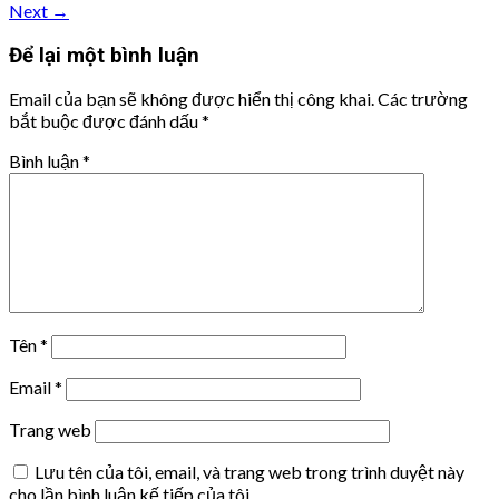
Next
→
Để lại một bình luận
Email của bạn sẽ không được hiển thị công khai.
Các trường
bắt buộc được đánh dấu
*
Bình luận
*
Tên
*
Email
*
Trang web
Lưu tên của tôi, email, và trang web trong trình duyệt này
cho lần bình luận kế tiếp của tôi.