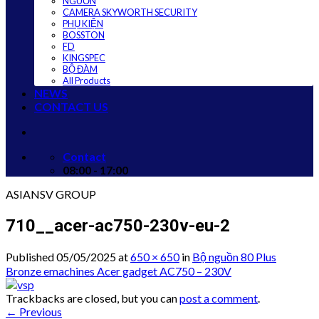
NGUỒN
CAMERA SKYWORTH SECURITY
PHỤ KIỆN
BOSSTON
FD
KINGSPEC
BỘ ĐÀM
All Products
NEWS
CONTACT US
Contact
08:00 - 17:00
ASIANSV GROUP
710__acer-ac750-230v-eu-2
Published
05/05/2025
at
650 × 650
in
Bộ nguồn 80 Plus
Bronze emachines Acer gadget AC750 – 230V
Trackbacks are closed, but you can
post a comment
.
←
Previous