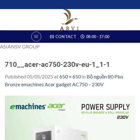
Skip
to
content
CONTACT
08:00 - 17:00
ASIANSV GROUP
710__acer-ac750-230v-eu-1_1-1
Published
05/05/2025
at
650 × 650
in
Bộ nguồn 80 Plus
Bronze emachines Acer gadget AC750 – 230V