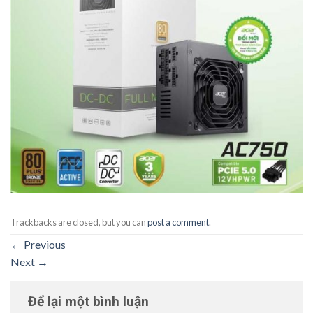
Trackbacks are closed, but you can
post a comment
.
←
Previous
Next
→
Để lại một bình luận