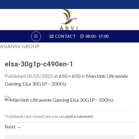
Skip
to
content
CONTACT
08:00 - 17:00
ASIANSV GROUP
elsa-30g1p-c490en-1
Published
05/05/2025
at
650 × 650
in
Màn hình Ultrawide
Gaming Elsa 30G1P – 200Hz
Trackbacks are closed, but you can
post a comment
.
Next
→