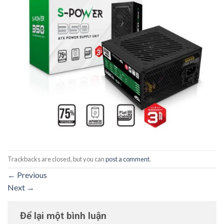
Trackbacks are closed, but you can
post a comment
.
←
Previous
Next
→
Để lại một bình luận