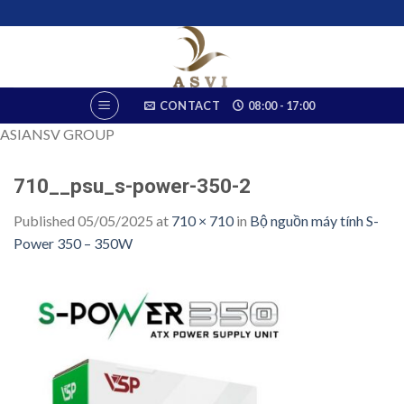
Skip
to
content
CONTACT
08:00 - 17:00
ASIANSV GROUP
710__psu_s-power-350-2
Published
05/05/2025
at
710 × 710
in
Bộ nguồn máy tính S-
Power 350 – 350W