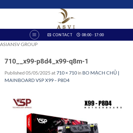
Skip
to
content
CONTACT
08:00 - 17:00
ASIANSV GROUP
710__x99-p8d4_x99-q8m-1
Published
05/05/2025
at
710 × 710
in
BO MẠCH CHỦ |
MAINBOARD VSP X99 – P8D4