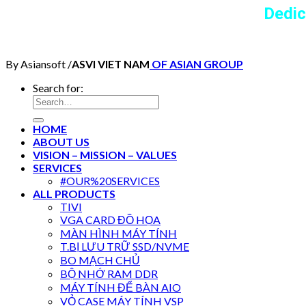
Dedic
By Asiansoft /
ASVI VIET NAM
OF ASIAN GROUP
Search for:
HOME
ABOUT US
VISION – MISSION – VALUES
SERVICES
#OUR%20SERVICES
ALL PRODUCTS
TIVI
VGA CARD ĐỒ HỌA
MÀN HÌNH MÁY TÍNH
T.BỊ LƯU TRỮ SSD/NVME
BO MẠCH CHỦ
BỘ NHỚ RAM DDR
MÁY TÍNH ĐỂ BÀN AIO
VỎ CASE MÁY TÍNH VSP