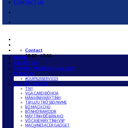
CONTACT US
Contact
08:00 - 17:00
HOME
ABOUT US
VISION – MISSION – VALUES
SERVICES
#OUR%20SERVICES
ALL PRODUCTS
TIVI
VGA CARD ĐỒ HỌA
MÀN HÌNH MÁY TÍNH
T.BỊ LƯU TRỮ SSD/NVME
BO MẠCH CHỦ
BỘ NHỚ RAM DDR
MÁY TÍNH ĐỂ BÀN AIO
VỎ CASE MÁY TÍNH VSP
MACHINES ACER GADGET