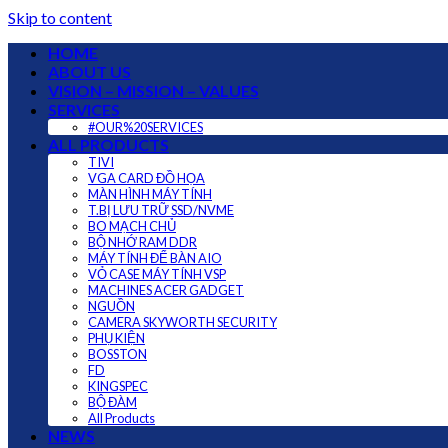
Skip to content
HOME
ABOUT US
VISION – MISSION – VALUES
SERVICES
#OUR%20SERVICES
ALL PRODUCTS
TIVI
VGA CARD ĐỒ HỌA
MÀN HÌNH MÁY TÍNH
T.BỊ LƯU TRỮ SSD/NVME
BO MẠCH CHỦ
BỘ NHỚ RAM DDR
MÁY TÍNH ĐỂ BÀN AIO
VỎ CASE MÁY TÍNH VSP
MACHINES ACER GADGET
NGUỒN
CAMERA SKYWORTH SECURITY
PHỤ KIỆN
BOSSTON
FD
KINGSPEC
BỘ ĐÀM
All Products
NEWS