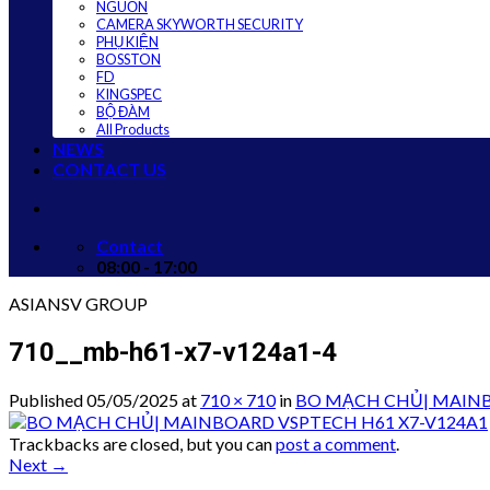
NGUỒN
CAMERA SKYWORTH SECURITY
PHỤ KIỆN
BOSSTON
FD
KINGSPEC
BỘ ĐÀM
All Products
NEWS
CONTACT US
Contact
08:00 - 17:00
ASIANSV GROUP
710__mb-h61-x7-v124a1-4
Published
05/05/2025
at
710 × 710
in
BO MẠCH CHỦ| MAINB
Trackbacks are closed, but you can
post a comment
.
Next
→