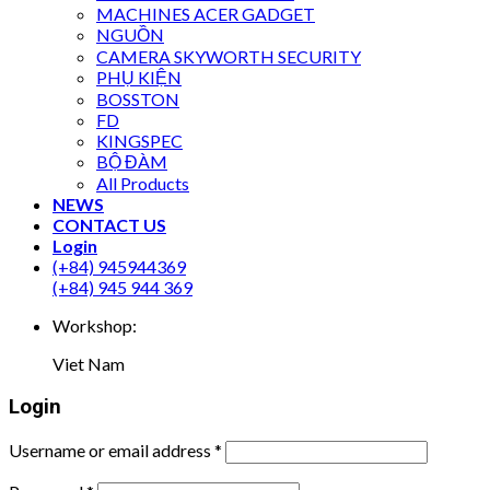
MACHINES ACER GADGET
NGUỒN
CAMERA SKYWORTH SECURITY
PHỤ KIỆN
BOSSTON
FD
KINGSPEC
BỘ ĐÀM
All Products
NEWS
CONTACT US
Login
(+84) 945944369
(+84) 945 944 369
Workshop:
Viet Nam
Login
Username or email address
*