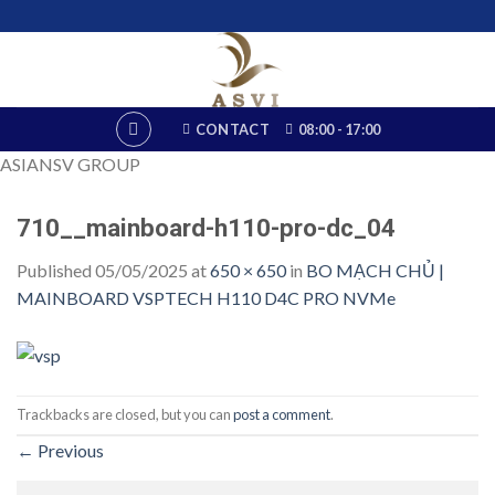
Skip
to
content
CONTACT
08:00 - 17:00
ASIANSV GROUP
710__mainboard-h110-pro-dc_04
Published
05/05/2025
at
650 × 650
in
BO MẠCH CHỦ |
MAINBOARD VSPTECH H110 D4C PRO NVMe
Trackbacks are closed, but you can
post a comment
.
←
Previous