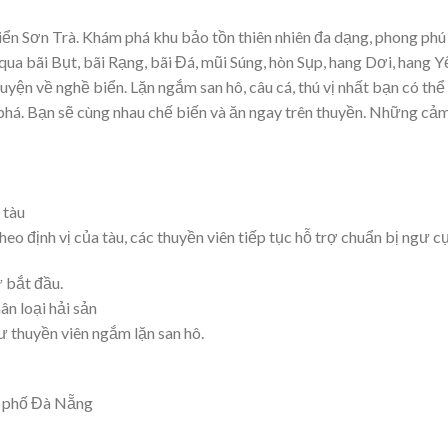
iển Sơn Trà. Khám phá khu bảo tồn thiên nhiên đa dạng, phong phú 
 cá qua bãi Bụt, bãi Rạng, bãi Đá, mũi Súng, hòn Sụp, hang Dơi, ha
yện về nghề biển. Lặn ngắm san hô, câu cá, thú vị nhất bạn có th
há. Bạn sẽ cùng nhau chế biến và ăn ngay trên thuyền. Những cảm 
 tàu
eo định vị của tàu, các thuyền viên tiếp tục hỗ trợ chuẩn bị ngư c
 bắt đầu.
n loại hải sản
ư thuyền viên ngắm lặn san hô.
h phố Đà Nẵng