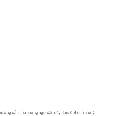
hướng dẫn của những ngư dân dày dặn. Kết quả như ý.