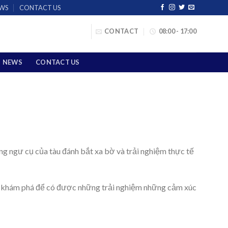
WS
CONTACT US
CONTACT
08:00 - 17:00
NEWS
CONTACT US
 ngư cụ của tàu đánh bắt xa bờ và trải nghiệm thực tế
ng khám phá để có được những trải nghiệm những cảm xúc