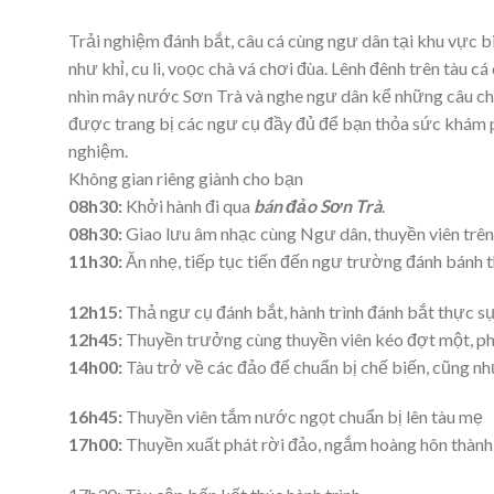
Trải nghiệm đánh bắt, câu cá cùng ngư dân tại khu vực b
như khỉ, cu li, voọc chà vá chơi đùa. Lênh đênh trên tàu
nhìn mây nước Sơn Trà và nghe ngư dân kể những câu chu
được trang bị các ngư cụ đầy đủ để bạn thỏa sức khám p
nghiệm.
Không gian riêng giành cho bạn
08h30:
Khởi hành đi qua
bán đảo Sơn Trà
.
08h30:
Giao lưu âm nhạc cùng Ngư dân, thuyền viên trên
11h30:
Ăn nhẹ, tiếp tục tiến đến ngư trường đánh bánh th
12h15:
Thả ngư cụ đánh bắt, hành trình đánh bắt thực sự
12h45:
Thuyền trưởng cùng thuyền viên kéo đợt một, phâ
14h00:
Tàu trở về các đảo để chuẩn bị chế biến, cũng nh
16h45:
Thuyền viên tắm nước ngọt chuẩn bị lên tàu mẹ
17h00:
Thuyền xuất phát rời đảo, ngắm hoàng hôn thàn