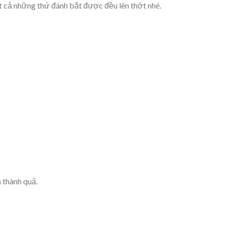
 cả những thứ đánh bắt được đều lên thớt nhé.
h thành quả.