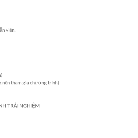
n viên.
h)
ng nên tham gia chương trình)
NH TRẢI NGHIỆM